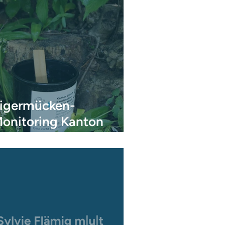
igermücken-
onitoring Kanton
ürich 2019 bis 2022