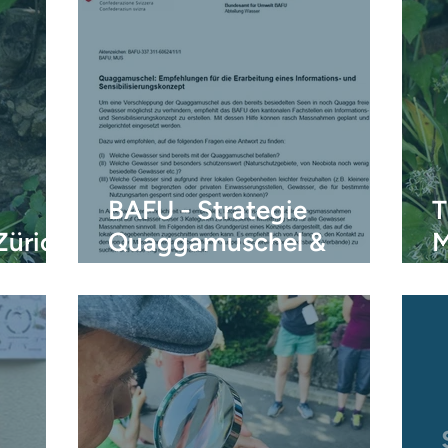
BAFU - Strategie
T
Zürich
Quaggamuschel &
M
andere aquatische
Z
Neobiota