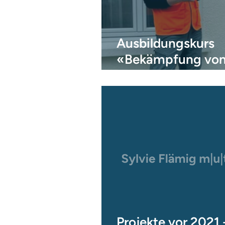
Ausbildungskurs
«Bekämpfung vo
Larven invasiver
Stechmücken» de
VSS Verband
Projekte vor 2021 