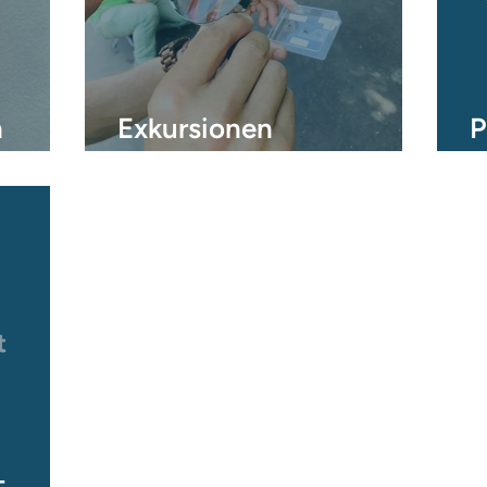
n
Exkursionen
P
Stechmücken 2022
A
s FSD-
-