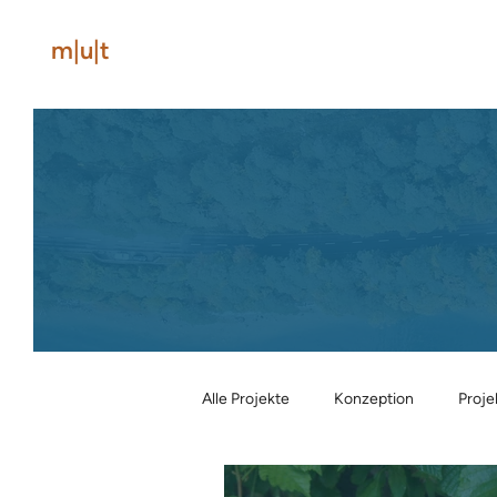
m|u|t
Alle Projekte
Konzeption
Proj